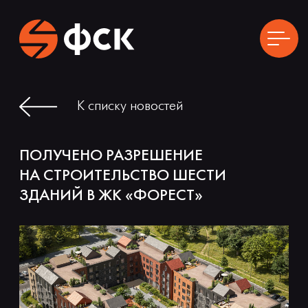
ГЛАВНАЯ
К списку новостей
О ПРОЕКТЕ
ГЕНЕРАЛЬНЫЙ ПЛАН
ПОЛУЧЕНО РАЗРЕШЕНИЕ
НА СТРОИТЕЛЬСТВО ШЕСТИ
РАСПОЛОЖЕНИЕ
ЗДАНИЙ В ЖК «ФОРЕСТ»
ВЫБРАТЬ КВАРТИРУ
КОММЕРЧЕСКИЕ ПОМЕЩЕНИЯ
КЛАДОВЫЕ
АКЦИИ