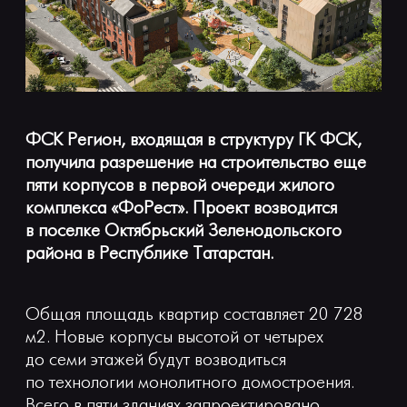
ИПОТЕКА
ГАЛЕРЕЯ
КАМЕРА ОНЛАЙН
ХОД СТРОИТЕЛЬСТВА
ФСК Регион, входящая в структуру ГК ФСК,
получила разрешение на строительство еще
НОВОСТИ
пяти корпусов в первой очереди жилого
КОМАНДА ПРОЕКТА
комплекса «ФоРест». Проект возводится
в поселке Октябрьский Зеленодольского
КОНТАКТЫ
района в Республике Татарстан.
ПРЕЗЕНТАЦИЯ ГОТОВЫХ КОРПУСОВ
Общая площадь квартир составляет 20 728
м2. Новые корпусы высотой от четырех
до семи этажей будут возводиться
по технологии монолитного домостроения.
Всего в пяти зданиях запроектировано