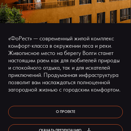
«ФоРест» — современный жилой комплекс
комфорт-класса в окружении леса и реки.
Живописное место на берегу Волги станет
настоящим раем как для любителей природы
и спокойного отдыха, так и для искателей
приключений. Продуманная инфраструктура
позволит вам наслаждаться полноценной
загородной жизнью с городским комфортом.
О ПРОЕКТЕ
СКАЧАТЬ ПРЕЗЕНТАЦИЮ